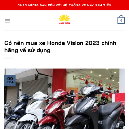
Bỏ
CHÀO MỪNG BẠN ĐẾN VỚI HỆ THỐNG XE MÁY NAM TIẾN
qua
nội
0
dung
Có nên mua xe Honda Vision 2023 chính
hãng về sử dụng
09
Th4