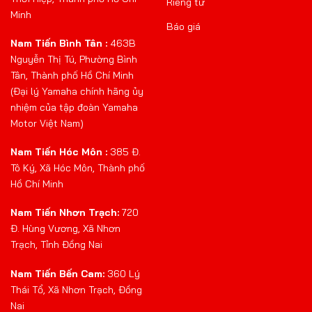
Riêng tư
Minh
Báo giá
Nam Tiến Bình Tân :
463B
Nguyễn Thị Tú, Phường Bình
Tân, Thành phố Hồ Chí Minh
(Đại lý Yamaha chính hãng ủy
nhiệm của tập đoàn Yamaha
Motor Việt Nam)
Nam Tiến Hóc Môn :
385 Đ.
Tô Ký, Xã Hóc Môn, Thành phố
Hồ Chí Minh
Nam Tiến Nhơn Trạch:
720
Đ. Hùng Vương, Xã Nhơn
Trạch, Tỉnh Đồng Nai
Nam Tiến Bến Cam:
360 Lý
Thái Tổ, Xã Nhơn Trạch, Đồng
Nai