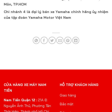
Môn, TP.HCM
Chi nhánh 4 là đại lý bán xe Yamaha chính hãng ủy nhiệm
của tập đoàn Yamaha Motor Việt Nam
CỬA HÀNG XE MÁY NAM
HỖ TRỢ KHÁCH HÀNG
TIẾN
Giao hàng
Nam Tiến Quận 12 :
21A Đ.
Bảo mật
Nguyễn Ảnh Thủ, Phường Tân
Thới Hiệp, Thành phố Hồ Chí