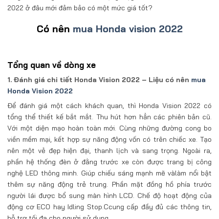
2022 ở đâu mới đảm bảo có một mức giá tốt?
Có nên
mua Honda vision 2022
Tổng quan về dòng xe
1. Đánh giá chi tiết Honda Vision 2022 – Liệu có nên
mua
Honda Vision 2022
Để đánh giá một cách khách quan, thì Honda Vision 2022 có
tổng thể thiết kế bắt mắt. Thu hút hơn hẳn các phiên bản cũ.
Với một diện mạo hoàn toàn mới. Cùng những đường cong bo
viền mềm mại, kết hợp sự năng động vốn có trên chiếc xe. Tạo
nên một vẻ đẹp hiện đại, thanh lịch và sang trọng. Ngoài ra,
phần hệ thống đèn ở đằng trước xe còn được trang bị công
nghệ LED thông minh. Giúp chiếu sáng mạnh mẽ vàlàm nổi bật
thêm sự năng động trẻ trung. Phần mặt đồng hồ phía trước
người lái được bổ sung màn hình LCD. Chế độ hoạt động của
động cơ ECO hay Idling Stop.Ccung cấp đầy đủ các thông tin,
hỗ trợ tối đa cho người sử dụng.