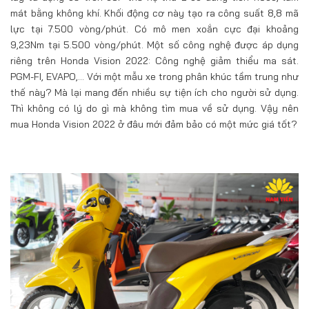
mát bằng không khí. Khối động cơ này tạo ra công suất 8,8 mã
lực tại 7.500 vòng/phút. Có mô men xoắn cực đại khoảng
9,23Nm tại 5.500 vòng/phút. Một số công nghệ được áp dụng
riêng trên Honda Vision 2022: Công nghệ giảm thiểu ma sát.
PGM-FI, EVAPO,… Với một mẫu xe trong phân khúc tầm trung như
thế này? Mà lại mang đến nhiều sự tiện ích cho người sử dụng.
Thì không có lý do gì mà không tìm mua về sử dụng. Vậy nên
mua Honda Vision 2022 ở đâu mới đảm bảo có một mức giá tốt?