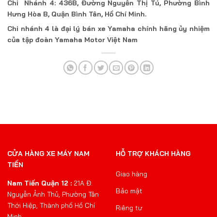
Chi Nhánh 4: 436B, Đường Nguyễn Thị Tú, Phường Bình
Hưng Hòa B, Quận Bình Tân, Hồ Chí Minh.
Chi nhánh 4 là đại lý bán xe Yamaha chính hãng ủy nhiệm
của tập đoàn Yamaha Motor Việt Nam
CỬA HÀNG XE MÁY NAM
HỖ TRỢ KHÁCH HÀNG
TIẾN
Giao hàng
Nam Tiến Quận 12 :
21A Đ.
Bảo mật
Nguyễn Ảnh Thủ, Phường Tân
Thới Hiệp, Thành phố Hồ Chí
Riêng tư
Minh