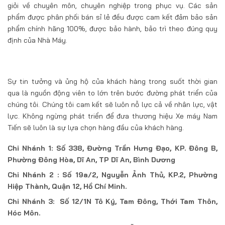
giỏi về chuyên môn, chuyên nghiệp trong phục vụ. Các sản
phẩm được phân phối bán sỉ lẻ đều được cam kết đảm bảo sản
phẩm chính hãng 100%, được bảo hành, bảo trì theo đúng quy
định của Nhà Máy.
Sự tin tưởng và ủng hộ của khách hàng trong suốt thời gian
qua là nguồn động viên to lớn trên bước đường phát triển của
chúng tôi. Chúng tôi cam kết sẽ luôn nỗ lực cả về nhân lực, vật
lực. Không ngừng phát triển để đưa thương hiệu Xe máy Nam
Tiến sẽ luôn là sự lựa chọn hàng đầu của khách hàng.
Chi Nhánh 1: Số 338, Đường Trần Hưng Đạo, KP. Đông B,
Phường Đông Hòa, Dĩ An, TP Dĩ An, Bình Dương
Chi Nhánh 2 : Số 19a/2, Nguyễn Ảnh Thủ, KP.2, Phường
Hiệp Thành, Quận 12, Hồ Chí Minh.
Chi Nhánh 3: Số 12/1N Tô Ký, Tam Đông, Thới Tam Thôn,
Hóc Môn.