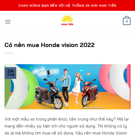
Bỏ
CHÀO MỪNG BẠN ĐẾN VỚI HỆ THỐNG XE MÁY NAM TIẾN
qua
nội
0
dung
Có nên mua Honda vision 2022
09
Th4
Với một mẫu xe trong phân khúc tầm trung như thế này? Mà lại
mang đến nhiều sự tiện ích cho người sử dụng. Thì không có lý
do gì mà không tìm mua về sử dụng. Vậy nên mua Honda Vision