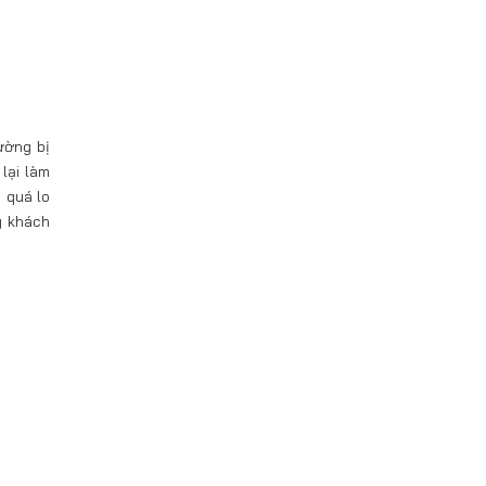
ường bị
lại làm
 quá lo
ý khách