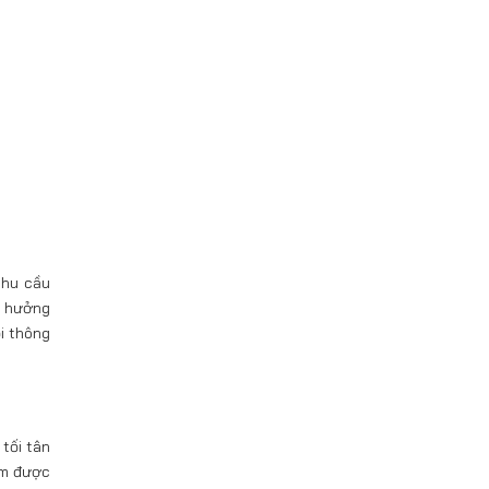
nhu cầu
ẽ hưởng
ọi thông
tối tân
ẩm được