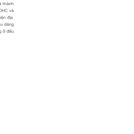
á thành
SOHC và
ện đại.
ểu dáng
g
ở đâu