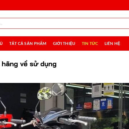
HỦ
TẤT CẢ SẢN PHẨM
GIỚI THIỆU
TIN TỨC
LIÊN HỆ
 hãng về sử dụng