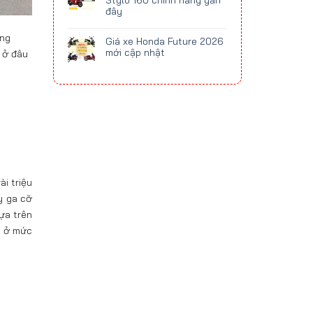
Stylo 160 chính hãng gần
đây
áng
Giá xe Honda Future 2026
mới cập nhật
 ở đâu
i triệu
y ga cỡ
ựa trên
m ở mức