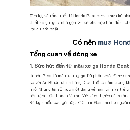
Tóm lại, về tổng thể thì Honda Beat được thừa kế nh
thiết kế gai góc, nhỏ gọn. Xe sẽ phù hợp hơn để di 
với giá tốt nhất.
Có nên
mua Hond
Tổng quan về dòng xe
1. Sức hút đến từ mãu xe ga Honda Bea
Honda Beat là mẫu xe tay ga 110 phân khối. Được nh
so với Air Blade chính hãng. Cựu thể là nằm trong k
nhỏ. Nhưng lại sở hữu một dáng vẻ nam tính và trẻ t
nền tảng của Honda Vision. Với kích thước dài x rộng
94 kg, chiều cao yên đạt 740 mm. Đem lại cho người d