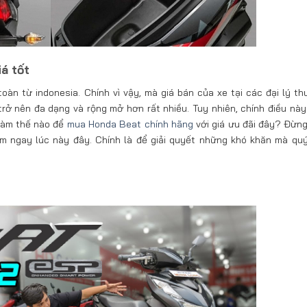
iá tốt
àn từ indonesia. Chính vì vậy, mà giá bán của xe tại các đại lý th
rở nên đa dạng và rộng mở hơn rất nhiều. Tuy nhiên, chính điều này 
làm thế nào để
mua Honda Beat chính hãng
với giá ưu đãi đây? Đừng
m ngay lúc này đây. Chính là để giải quyết những khó khăn mà qu