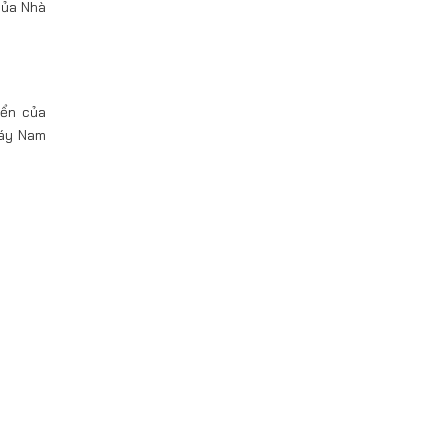
của Nhà
iển của
máy Nam