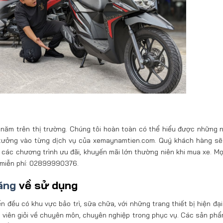
 năm trên thị trường. Chúng tôi hoàn toàn có thể hiểu được những 
in tưởng vào từng dịch vụ của xemaynamtien.com. Quý khách hàng s
và các chương trình ưu đãi, khuyến mãi lớn thường niên khi mua xe. M
ne miễn phí: 02899990376.
ãng
về sử dụng
đều có khu vực bảo trì, sữa chữa, với những trang thiết bị hiện đại 
ật viên giỏi về chuyên môn, chuyên nghiệp trong phục vụ. Các sản ph