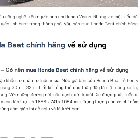
iều công nghệ trên người anh em Honda Vision. Nhưng với một kiểu d
chuyển linh hoạt trong thành phố. Vậy nên mua Honda Beat chính hãng
a Beat chính hãng
về sử dụng
t – Có nên
mua Honda Beat chính hãng
về sử dụng
ập khẩu tư nhân từ Indonesia. Mức giá bán của Honda Beat rẻ hơn và
hoảng 30tr – 32tr. Thiết kế tổng thể cho thấy đây là một dòng xe ta
rung. Với những đường nét sắc cạnh, dứt khoát. Xe được phát triển d
 x cao lần lượt là 1.856 x 741 x 1.054 mm. Trọng lượng của xe chỉ nằ
ùng cảm giác lái dễ chịu và lã lướt hơn.