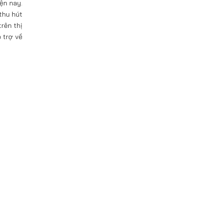
ện nay.
 thu hút
rên thị
 trợ về