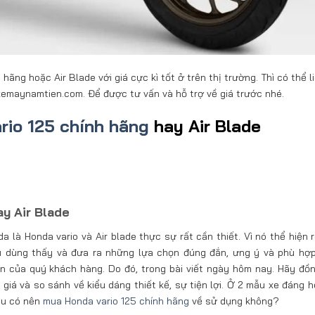
ng hoặc Air Blade với giá cực kì tốt ở trên thị trường. Thì có thể l
xemaynamtien.com. Để được tư vấn và hỗ trợ về giá trước nhé.
rio 125 chính hãng
hay Air Blade
y Air Blade
là Honda vario và Air blade thực sự rất cần thiết. Vì nó thể hiện 
u dùng thấy và đưa ra những lựa chọn đúng đắn, ưng ý và phù hợp
an của quý khách hàng. Do đó, trong bài viết ngày hôm nay. Hãy đồ
giá và so sánh về kiểu dáng thiết kế, sự tiện lợi. Ở 2 mẫu xe đáng h
iệu có nên
mua Honda vario 125 chính hãng
về sử dụng không?