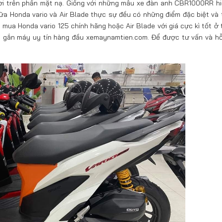
ời trên phần mặt nạ. Giống với những mẫu xe đàn anh CBR1000RR hi
 giữa Honda vario và Air Blade thực sự đều có những điểm đặc biệt và
mua Honda vario 125 chính hãng hoặc Air Blade với giá cực kì tốt ở t
xe gắn máy uy tín hàng đầu xemaynamtien.com. Để được tư vấn và hỗ