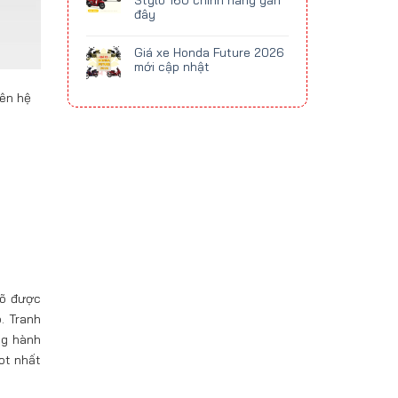
Stylo 160 chính hãng gần
đây
Giá xe Honda Future 2026
mới cập nhật
iên hệ
rõ được
. Tranh
ng hành
ot nhất