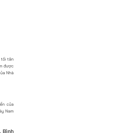
tối tân
ẩm được
của Nhà
iển của
máy Nam
, Bình