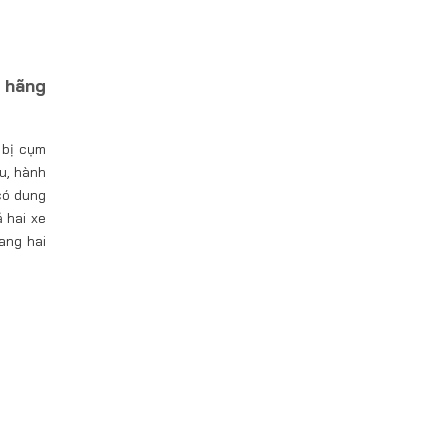
h hãng
 bị cụm
ệu, hành
 có dung
ả hai xe
ang hai