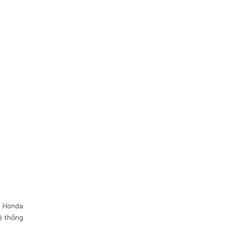
g Honda
ệ thống