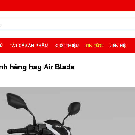
HỦ
TẤT CẢ SẢN PHẨM
GIỚI THIỆU
TIN TỨC
LIÊN HỆ
nh hãng hay Air Blade