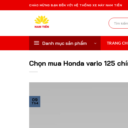
Bỏ
CHÀO MỪNG BẠN ĐẾN VỚI HỆ THỐNG XE MÁY NAM TIẾN
qua
nội
Tìm
dung
kiếm:
Danh mục sản phẩm
TRANG C
Chọn mua Honda vario 125 chí
09
Th4