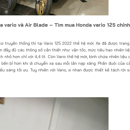
a vario và Air Blade – Tìm mua Honda vario 125 chín
cơ truyền thống thì tại Vario 125 2022 thế hệ mới. Xe đã được trang
ện đầy đủ các thông số cần thiết như: vận tốc, mức tiêu hao nhiên li
ch nhỏ hơn chỉ với 4,4 lít. Còn Vario thế hệ mới, bình chứa nhiên liệu
i, bền bỉ hơn khi di chuyển xa sau mỗi lần nạp xăng. Phần đuôi của c
 sáng tối ưu. Tuy nhiên với Vario, xi nhan được thiết kế tách rời s