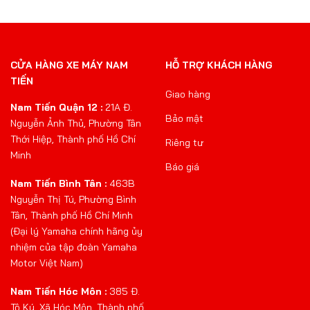
CỬA HÀNG XE MÁY NAM
HỖ TRỢ KHÁCH HÀNG
TIẾN
Giao hàng
Nam Tiến Quận 12 :
21A Đ.
Bảo mật
Nguyễn Ảnh Thủ, Phường Tân
Thới Hiệp, Thành phố Hồ Chí
Riêng tư
Minh
Báo giá
Nam Tiến Bình Tân :
463B
Nguyễn Thị Tú, Phường Bình
Tân, Thành phố Hồ Chí Minh
(Đại lý Yamaha chính hãng ủy
nhiệm của tập đoàn Yamaha
Motor Việt Nam)
Nam Tiến Hóc Môn :
385 Đ.
Tô Ký, Xã Hóc Môn, Thành phố