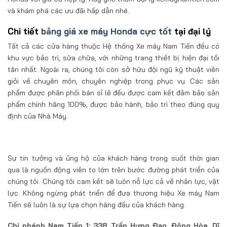
và khám phá các ưu đãi hấp dẫn nhé.
Chi tiết
bảng giá xe máy Honda cực tốt
tại đại lý
Tất cả các cửa hàng thuộc Hệ thống Xe máy Nam Tiến đều có
khu vực bảo trì, sữa chữa, với những trang thiết bị hiện đại tối
tân nhất. Ngoài ra, chúng tôi còn sở hữu đội ngũ kỹ thuật viên
giỏi về chuyên môn, chuyên nghiệp trong phục vụ. Các sản
phẩm được phân phối bán sỉ lẻ đều được cam kết đảm bảo sản
phẩm chính hãng 100%, được bảo hành, bảo trì theo đúng quy
định của Nhà Máy.
Sự tin tưởng và ủng hộ của khách hàng trong suốt thời gian
qua là nguồn động viên to lớn trên bước đường phát triển của
chúng tôi. Chúng tôi cam kết sẽ luôn nỗ lực cả về nhân lực, vật
lực. Không ngừng phát triển để đưa thương hiệu Xe máy Nam
Tiến sẽ luôn là sự lựa chọn hàng đầu của khách hàng.
Chi nhánh Nam Tiến 1: 338 Trần Hưng Đạo, Đông Hòa, Dĩ