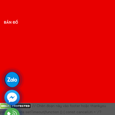
BẢN ĐỒ
// Chèn đoạn này vào footer hoặc thankyou
page template setTimeout(function () { const cancelUrl = '/?