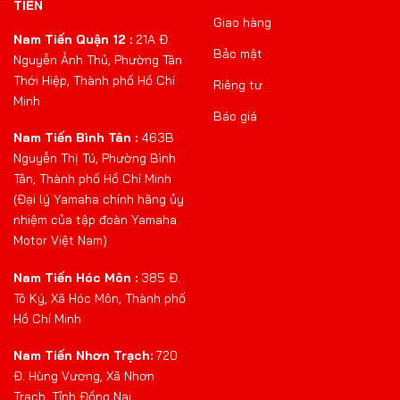
TIẾN
Giao hàng
Nam Tiến Quận 12 :
21A Đ.
Bảo mật
Nguyễn Ảnh Thủ, Phường Tân
Thới Hiệp, Thành phố Hồ Chí
Riêng tư
Minh
Báo giá
Nam Tiến Bình Tân :
463B
Nguyễn Thị Tú, Phường Bình
Tân, Thành phố Hồ Chí Minh
(Đại lý Yamaha chính hãng ủy
nhiệm của tập đoàn Yamaha
Motor Việt Nam)
Nam Tiến Hóc Môn :
385 Đ.
Tô Ký, Xã Hóc Môn, Thành phố
Hồ Chí Minh
Nam Tiến Nhơn Trạch:
720
Đ. Hùng Vương, Xã Nhơn
Trạch, Tỉnh Đồng Nai