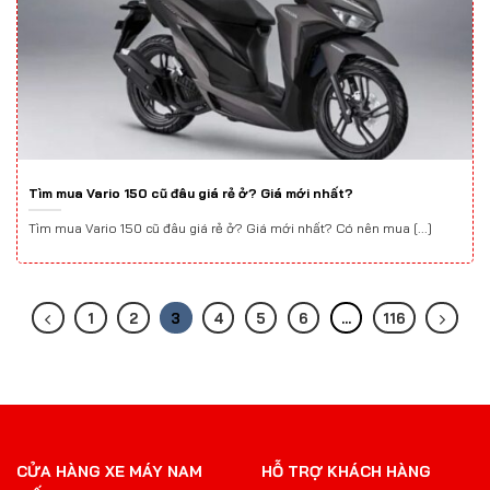
Tìm mua Vario 150 cũ đâu giá rẻ ở? Giá mới nhất?
Tìm mua Vario 150 cũ đâu giá rẻ ở? Giá mới nhất? Có nên mua [...]
1
2
3
4
5
6
…
116
CỬA HÀNG XE MÁY NAM
HỖ TRỢ KHÁCH HÀNG