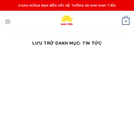
Bỏ
CHÀO MỪNG BẠN ĐẾN VỚI HỆ THỐNG XE MÁY NAM TIẾN
qua
nội
0
dung
LƯU TRỮ DANH MỤC:
TIN TỨC