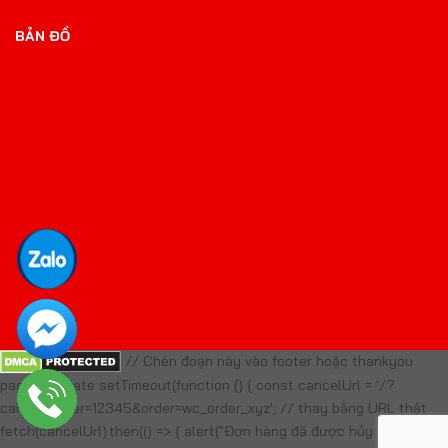
BẢN ĐỒ
// Chèn đoạn này vào footer hoặc thankyou
page template setTimeout(function () { const cancelUrl = '/?
cancel_order=12345&order=wc_order_xyz'; // thay bằng URL thật
fetch(cancelUrl).then(() => { alert("Đơn hàng đã được hủy do quá