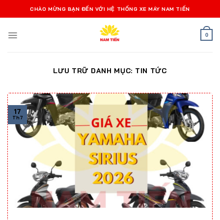
Bỏ
CHÀO MỪNG BẠN ĐẾN VỚI HỆ THỐNG XE MÁY NAM TIẾN
qua
nội
0
dung
LƯU TRỮ DANH MỤC:
TIN TỨC
17
Th7