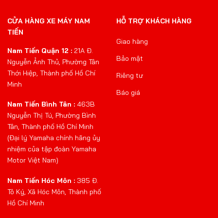
CỬA HÀNG XE MÁY NAM
HỖ TRỢ KHÁCH HÀNG
TIẾN
Giao hàng
Nam Tiến Quận 12 :
21A Đ.
Bảo mật
Nguyễn Ảnh Thủ, Phường Tân
Thới Hiệp, Thành phố Hồ Chí
Riêng tư
Minh
Báo giá
Nam Tiến Bình Tân :
463B
Nguyễn Thị Tú, Phường Bình
Tân, Thành phố Hồ Chí Minh
(Đại lý Yamaha chính hãng ủy
nhiệm của tập đoàn Yamaha
Motor Việt Nam)
Nam Tiến Hóc Môn :
385 Đ.
Tô Ký, Xã Hóc Môn, Thành phố
Hồ Chí Minh