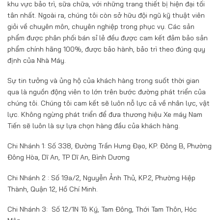
khu vực bảo trì, sữa chữa, với những trang thiết bị hiện đại tối
tân nhất. Ngoài ra, chúng tôi còn sở hữu đội ngũ kỹ thuật viên
giỏi về chuyên môn, chuyên nghiệp trong phục vụ. Các sản
phẩm được phân phối bán sỉ lẻ đều được cam kết đảm bảo sản
phẩm chính hãng 100%, được bảo hành, bảo trì theo đúng quy
định của Nhà Máy.
Sự tin tưởng và ủng hộ của khách hàng trong suốt thời gian
qua là nguồn động viên to lớn trên bước đường phát triển của
chúng tôi. Chúng tôi cam kết sẽ luôn nỗ lực cả về nhân lực, vật
lực. Không ngừng phát triển để đưa thương hiệu Xe máy Nam
Tiến sẽ luôn là sự lựa chọn hàng đầu của khách hàng.
Chi Nhánh 1: Số 338, Đường Trần Hưng Đạo, KP. Đông B, Phường
Đông Hòa, Dĩ An, TP Dĩ An, Bình Dương
Chi Nhánh 2 : Số 19a/2, Nguyễn Ảnh Thủ, KP.2, Phường Hiệp
Thành, Quận 12, Hồ Chí Minh.
Chi Nhánh 3: Số 12/1N Tô Ký, Tam Đông, Thới Tam Thôn, Hóc