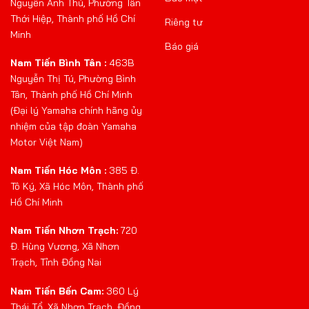
Nguyễn Ảnh Thủ, Phường Tân
Thới Hiệp, Thành phố Hồ Chí
Riêng tư
Minh
Báo giá
Nam Tiến Bình Tân :
463B
Nguyễn Thị Tú, Phường Bình
Tân, Thành phố Hồ Chí Minh
(Đại lý Yamaha chính hãng ủy
nhiệm của tập đoàn Yamaha
Motor Việt Nam)
Nam Tiến Hóc Môn :
385 Đ.
Tô Ký, Xã Hóc Môn, Thành phố
Hồ Chí Minh
Nam Tiến Nhơn Trạch:
720
Đ. Hùng Vương, Xã Nhơn
Trạch, Tỉnh Đồng Nai
Nam Tiến Bến Cam:
360 Lý
Thái Tổ, Xã Nhơn Trạch, Đồng