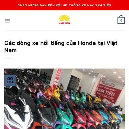
Bỏ
CHÀO MỪNG BẠN ĐẾN VỚI HỆ THỐNG XE MÁY NAM TIẾN
qua
nội
0
dung
Các dòng xe nổi tiếng của Honda tại Việt
Nam
09
Th4