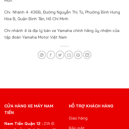
Môn.
Chi Nhánh 4: 436B, Đường Nguyễn Thị Tú, Phường Bình Hưng
Hòa B, Quận Bình Tân, Hồ Chí Minh.
Chi nhánh 4 là đại lý bán xe Yamaha chính hãng ủy nhiệm của
tập đoàn Yamaha Motor Việt Nam
CỬA HÀNG XE MÁY NAM
HỖ TRỢ KHÁCH HÀNG
TIẾN
Giao hàng
Nam Tiến Quận 12 :
21A Đ.
Bảo mật