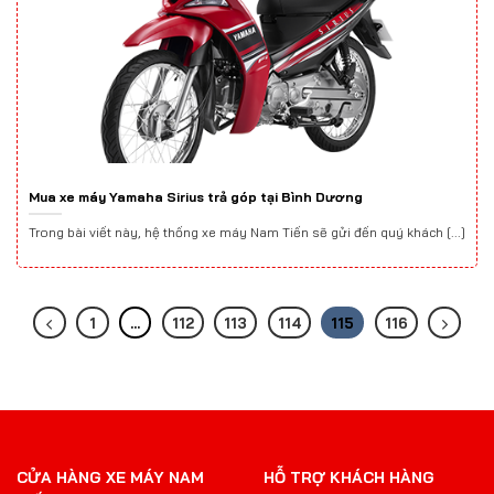
Mua xe máy Yamaha Sirius trả góp tại Bình Dương
Trong bài viết này, hệ thống xe máy Nam Tiến sẽ gửi đến quý khách [...]
1
…
112
113
114
115
116
CỬA HÀNG XE MÁY NAM
HỖ TRỢ KHÁCH HÀNG