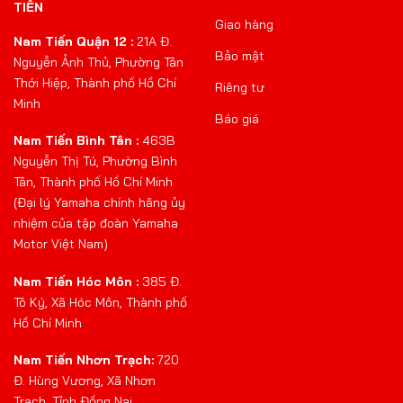
TIẾN
Giao hàng
Nam Tiến Quận 12 :
21A Đ.
Bảo mật
Nguyễn Ảnh Thủ, Phường Tân
Thới Hiệp, Thành phố Hồ Chí
Riêng tư
Minh
Báo giá
Nam Tiến Bình Tân :
463B
Nguyễn Thị Tú, Phường Bình
Tân, Thành phố Hồ Chí Minh
(Đại lý Yamaha chính hãng ủy
nhiệm của tập đoàn Yamaha
Motor Việt Nam)
Nam Tiến Hóc Môn :
385 Đ.
Tô Ký, Xã Hóc Môn, Thành phố
Hồ Chí Minh
Nam Tiến Nhơn Trạch:
720
Đ. Hùng Vương, Xã Nhơn
Trạch, Tỉnh Đồng Nai