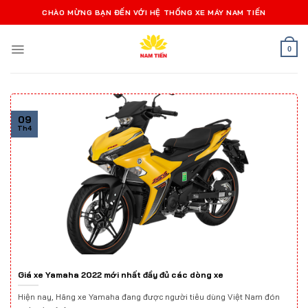
Bỏ
CHÀO MỪNG BẠN ĐẾN VỚI HỆ THỐNG XE MÁY NAM TIẾN
qua
nội
0
dung
09
Th4
Giá xe Yamaha 2022 mới nhất đầy đủ các dòng xe
Hiện nay, Hãng xe Yamaha đang được người tiêu dùng Việt Nam đón