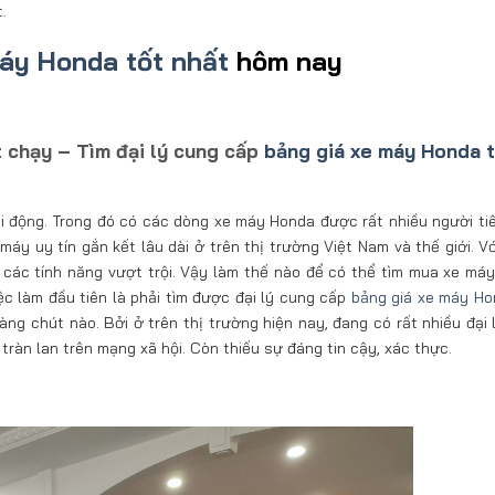
t.
áy Honda tốt nhất
hôm nay
 chạy – Tìm đại lý cung cấp
bảng giá xe máy Honda t
ôi động. Trong đó có các dòng xe máy Honda được rất nhiều người ti
áy uy tín gắn kết lâu dài ở trên thị trường Việt Nam và thế giới. Vớ
 các tính năng vượt trội. Vậy làm thế nào để có thể tìm mua xe má
ệc làm đầu tiên là phải tìm được đại lý cung cấp
bảng giá xe máy Ho
dàng chút nào. Bởi ở trên thị trường hiện nay, đang có rất nhiều đại
tràn lan trên mạng xã hội. Còn thiếu sự đáng tin cậy, xác thực.