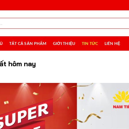
HỦ
TẤT CẢ SẢN PHẨM
GIỚI THIỆU
TIN TỨC
LIÊN HỆ
hất hôm nay