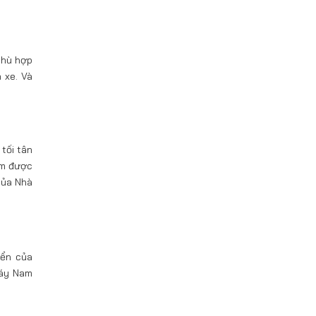
phù hợp
 xe. Và
tối tân
ẩm được
của Nhà
iển của
máy Nam