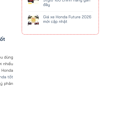
Stylo 160 chính hãng gần
đây
Giá xe Honda Future 2026
mới cập nhật
ốt
êu dùng
i nhiều
y Honda
nda tốt
 lý phân