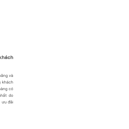
khách
hãng và
ý khách
hàng có
nhất do
 ưu đãi