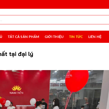
HỦ
TẤT CẢ SẢN PHẨM
GIỚI THIỆU
TIN TỨC
LIÊN HỆ
t tại đại lý