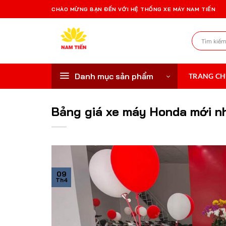
Bỏ
CHÀO MỪNG BẠN ĐẾN VỚI HỆ THỐNG XE MÁY NAM TIẾN
qua
nội
Tìm
dung
kiếm:
Danh mục sản phẩm
TRANG C
Bảng giá xe máy Honda mới nhấ
09
Th4