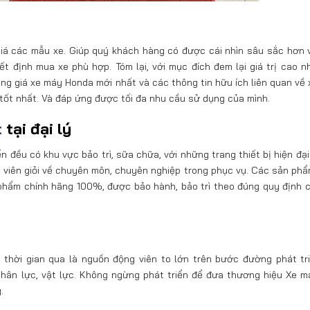
 giá các mẫu xe. Giúp quý khách hàng có được cái nhìn sâu sắc hơn 
t định mua xe phù hợp. Tóm lại, với mục đích đem lại giá trị cao n
 giá xe máy Honda mới nhất và các thông tin hữu ích liên quan về 
ốt nhất. Và đáp ứng được tối đa nhu cầu sử dụng của mình.
t
tại đại lý
đều có khu vực bảo trì, sữa chữa, với những trang thiết bị hiện đại 
ật viên giỏi về chuyên môn, chuyên nghiệp trong phục vụ. Các sản ph
phẩm chính hãng 100%, được bảo hành, bảo trì theo đúng quy định 
thời gian qua là nguồn động viên to lớn trên bước đường phát tr
 nhân lực, vật lực. Không ngừng phát triển để đưa thương hiệu Xe 
.