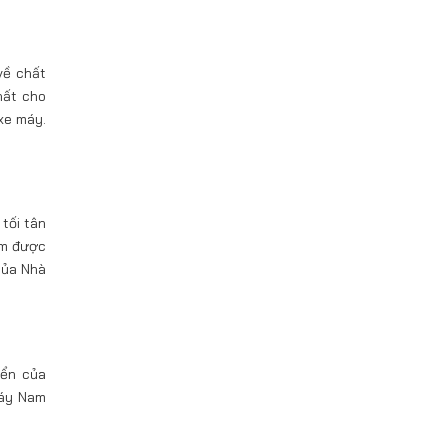
về chất
hất cho
xe máy.
tối tân
ẩm được
của Nhà
iển của
máy Nam