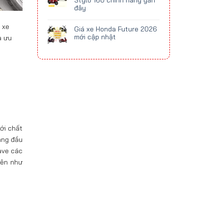
Stylo 160 chính hãng gần
đây
 xe
Giá xe Honda Future 2026
mới cập nhật
à ưu
ới chất
àng đầu
ave các
lên như