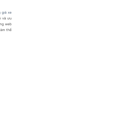
 giá xe
i và ưu
ang web
làm thế