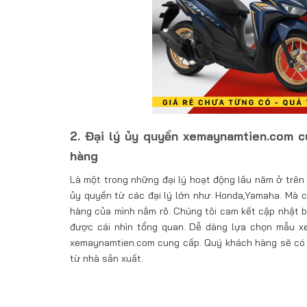
2. Đại lý ủy quyền xemaynamtien.com 
hàng
Là một trong những đại lý hoạt động lâu năm ở trên
ủy quyền từ các đại lý lớn như: Honda,Yamaha. Mà 
hàng của mình nắm rõ. Chúng tôi cam kết cập nhật b
được cái nhìn tổng quan. Dễ dàng lựa chọn mẫu x
xemaynamtien.com cung cấp. Quý khách hàng sẽ có t
từ nhà sản xuất.