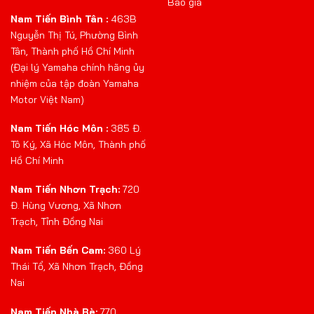
Báo giá
Nam Tiến Bình Tân :
463B
Nguyễn Thị Tú, Phường Bình
Tân, Thành phố Hồ Chí Minh
(Đại lý Yamaha chính hãng ủy
nhiệm của tập đoàn Yamaha
Motor Việt Nam)
Nam Tiến Hóc Môn :
385 Đ.
Tô Ký, Xã Hóc Môn, Thành phố
Hồ Chí Minh
Nam Tiến Nhơn Trạch:
720
Đ. Hùng Vương, Xã Nhơn
Trạch, Tỉnh Đồng Nai
Nam Tiến Bến Cam:
360 Lý
Thái Tổ, Xã Nhơn Trạch, Đồng
Nai
Nam Tiến Nhà Bè:
770