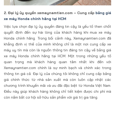
2. Đại lý ủy quyền xemaynamtien.com – Cung cấp
bảng giá
xe máy Honda chính hãng tại HCM
Việc lựa chọn đại lý ủy quyền đáng tin cậy là yếu tố then chốt
quyết định đến sự hài lòng của khách hàng khi mua xe máy
Honda chính hãng. Trong bối cảnh này, Xemaynamtien.com đã
khẳng định vị thế của mình không chỉ là một nơi cung cấp xe
máy uy tín mà còn là nguồn thông tin đáng tin cậy về bảng giá
xe máy Honda chính hãng tại HCM. Một trong những yếu tố
quan trọng mà khách hàng quan tâm nhất khi đến với
Xemaynamtien.com chính là sự minh bạch và chính xác trong
thông tin giá cả. Đại lý của chúng tôi không chỉ cung cấp bảng
giá chính thức từ nhà sản xuất mà còn luôn cập nhật các
chương trình khuyến mãi và ưu đãi đặc biệt từ Honda Việt Nam.
Điều này giúp khách hàng không chỉ tiết kiệm được chi phí mà
còn nắm bắt cơ hội sở hữu sản phẩm với giá trị gia tăng.