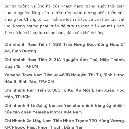
Sự tin tưởng và ủng hộ của khách hàng trong suốt thời gian
qua là nguồn động viên to lớn trên bước đường phát triển của
chúng tôi. Chúng tôi cam kết sẽ luôn nỗ lực cả về nhân lực, vật
lực. Không ngừng phát triển để đưa thương hiệu Xe máy Nam
Tiến sẽ luôn là sự lựa chọn hàng đầu của khách hàng.
Chi nhánh Nam Tiến 1: 338 Trần Hưng Đạo, Đông Hòa, Dĩ
An, Bình Dương
Chi nhánh Nam Tiến 2: 21A Nguyễn Ảnh Thủ, Hiệp Thành,
Quận 12, TP.HCM
Yamaha Town Nam Tiến 4: 463B Nguyễn Thị Tú, Bình Hưng
Hòa B, Bình Tân, TP.HCM
Chi nhánh Nam Tiến 5: 385 Tô Ký, Ấp Mới 1, Tân Xuân, Hóc
Môn, TP.HCM
Chi nhánh 4 là đại lý bán xe Yamaha chính hãng ủy nhiệm
của tập đoàn Yamaha Motor Việt Nam
Chi Nhánh Xe Máy Nam Tiến Nhơn Trạch: 720 Hùng Vương,
KP. Phước Hiệp, Nhơn Trạch, Đồng Nai