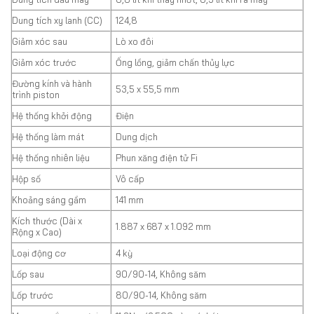
Dung tích xy lanh (CC)
124,8
Giảm xóc sau
Lò xo đôi
Giảm xóc trước
Ống lồng, giảm chấn thủy lực
Đường kính và hành
53,5 x 55,5 mm
trình piston
Hệ thống khởi động
Điện
Hệ thống làm mát
Dung dịch
Hệ thống nhiên liệu
Phun xăng điện tử Fi
Hộp số
Vô cấp
Khoảng sáng gầm
141 mm
Kích thước (Dài x
1.887 x 687 x 1.092 mm
Rộng x Cao)
Loại động cơ
4 kỳ
Lốp sau
90/90-14, Không săm
Lốp trước
80/90-14, Không săm