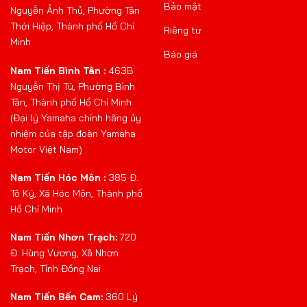
Bảo mật
Nguyễn Ảnh Thủ, Phường Tân
Thới Hiệp, Thành phố Hồ Chí
Riêng tư
Minh
Báo giá
Nam Tiến Bình Tân :
463B
Nguyễn Thị Tú, Phường Bình
Tân, Thành phố Hồ Chí Minh
(Đại lý Yamaha chính hãng ủy
nhiệm của tập đoàn Yamaha
Motor Việt Nam)
Nam Tiến Hóc Môn :
385 Đ.
Tô Ký, Xã Hóc Môn, Thành phố
Hồ Chí Minh
Nam Tiến Nhơn Trạch:
720
Đ. Hùng Vương, Xã Nhơn
Trạch, Tỉnh Đồng Nai
Nam Tiến Bến Cam:
360 Lý