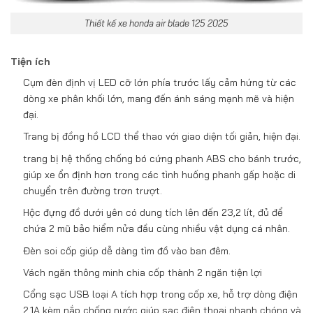
Thiết kế xe honda air blade 125 2025
Tiện ích
Cụm đèn định vị LED cỡ lớn phía trước lấy cảm hứng từ các
dòng xe phân khối lớn, mang đến ánh sáng mạnh mẽ và hiện
đại.
Trang bị đồng hồ LCD thể thao với giao diện tối giản, hiện đại.
trang bị hệ thống chống bó cứng phanh ABS cho bánh trước,
giúp xe ổn định hơn trong các tình huống phanh gấp hoặc di
chuyển trên đường trơn trượt.
Hộc đựng đồ dưới yên có dung tích lên đến 23,2 lít, đủ để
chứa 2 mũ bảo hiểm nửa đầu cùng nhiều vật dụng cá nhân.
Đèn soi cốp giúp dễ dàng tìm đồ vào ban đêm.
Vách ngăn thông minh chia cốp thành 2 ngăn tiện lợi
Cổng sạc USB loại A tích hợp trong cốp xe, hỗ trợ dòng điện
2.1A kèm nắp chống nước giúp sạc điện thoại nhanh chóng và