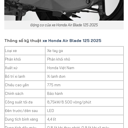
Động cơ của xe Honda Air Blade 125 2025
Thông số kỹ thuật
xe Honda Air Blade 125 2025
Loại xe
Xe tay ga
Phân khối
Phân khối nhỏ
Xuất xứ
Honda Việt Nam
Bố trí xi lanh
Xi lanh đơn
Chiều cao yên
775 mm
Chính sách
Bảo hành
Công suất tối đa
8,75kW/8.500 vòng/phút
Đèn trước/đèn sau
LED
Dung tích bình xăng
4,4 lít
Dung tích dầu máy
0,8 lít khi thay nhớt, 0,9 lít khi rã máy