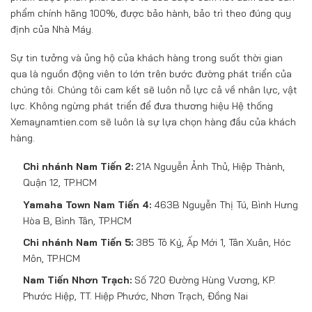
phẩm chính hãng 100%, được bảo hành, bảo trì theo đúng quy
định của Nhà Máy.
Sự tin tưởng và ủng hộ của khách hàng trong suốt thời gian
qua là nguồn động viên to lớn trên bước đường phát triển của
chúng tôi. Chúng tôi cam kết sẽ luôn nỗ lực cả về nhân lực, vật
lực. Không ngừng phát triển để đưa thương hiệu Hệ thống
Xemaynamtien.com sẽ luôn là sự lựa chọn hàng đầu của khách
hàng.
Chi nhánh Nam Tiến 2:
21A Nguyễn Ảnh Thủ, Hiệp Thành,
Quận 12, TP.HCM
Yamaha Town Nam Tiến 4:
463B Nguyễn Thị Tú, Bình Hưng
Hòa B, Bình Tân, TP.HCM
Chi nhánh Nam Tiến 5:
385 Tô Ký, Ấp Mới 1, Tân Xuân, Hóc
Môn, TP.HCM
Nam Tiến Nhơn Trạch:
Số 720 Đường Hùng Vương, KP.
Phước Hiệp, TT. Hiệp Phước, Nhơn Trạch, Đồng Nai