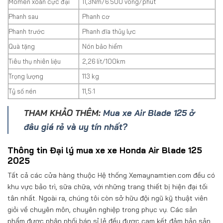
Momen xoắn cực đại
11,3Nm/6.500 vòng/phút
Phanh sau
Phanh cơ
Phanh trước
Phanh đĩa thủy lực
Quà tặng
Nón bảo hiểm
Tiêu thụ nhiên liệu
2,26 lít/100km
Trọng lượng
113 kg
Tỷ số nén
11,5:1
THAM KHẢO THÊM:
Mua xe Air Blade 125 ở
đâu giá rẻ và uy tín nhất?
Thông tin Đại lý mua xe xe Honda Air Blade 125
2025
Tất cả các cửa hàng thuộc Hệ thống Xemaynamtien.com đều có
khu vực bảo trì, sữa chữa, với những trang thiết bị hiện đại tối
tân nhất. Ngoài ra, chúng tôi còn sở hữu đội ngũ kỹ thuật viên
giỏi về chuyên môn, chuyên nghiệp trong phục vụ. Các sản
phẩm được phân phối bán sỉ lẻ đều được cam kết đảm bảo sản