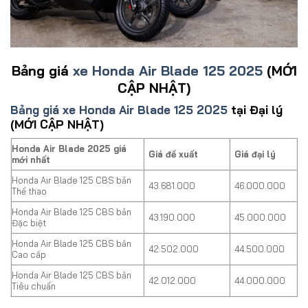
Bảng giá
xe Honda Air Blade 125 2025
(MỚI
CẬP NHẬT)
Bảng giá xe Honda Air Blade 125 2025
tại Đại lý
(MỚI CẬP NHẬT)
Honda Air Blade 2025 giá
Giá đề xuất
Giá đại lý
mới nhất
Honda Air Blade 125 CBS bản
43.681.000
46.000.000
Thể thao
Honda Air Blade 125 CBS bản
43.190.000
45.000.000
Đặc biệt
Honda Air Blade 125 CBS bản
42.502.000
44.500.000
Cao cấp
Honda Air Blade 125 CBS bản
42.012.000
44.000.000
Tiêu chuẩn