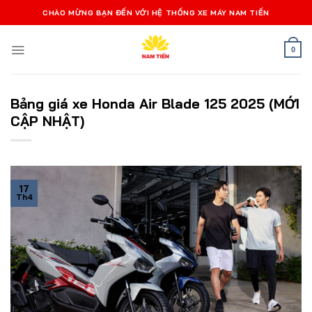
Bỏ
CHÀO MỪNG BẠN ĐẾN VỚI HỆ THỐNG XE MÁY NAM TIẾN
qua
nội
0
dung
Bảng giá xe Honda Air Blade 125 2025 (MỚI
CẬP NHẬT)
17
Th4