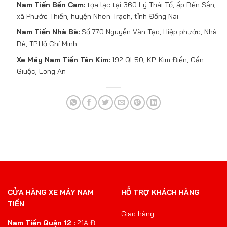
Nam Tiến Bến Cam:
tọa lạc tại 360 Lý Thái Tổ, ấp Bến Sắn,
xã Phước Thiền, huyện Nhơn Trạch, tỉnh Đồng Nai
Nam Tiến Nhà Bè:
Số 770 Nguyễn Văn Tạo, Hiệp phước, Nhà
Bè, TP.Hồ Chí Minh
Xe Máy Nam Tiến Tân Kim:
192 QL50, KP. Kim Điền, Cần
Giuộc, Long An
CỬA HÀNG XE MÁY NAM
HỖ TRỢ KHÁCH HÀNG
TIẾN
Giao hàng
Nam Tiến Quận 12 :
21A Đ.