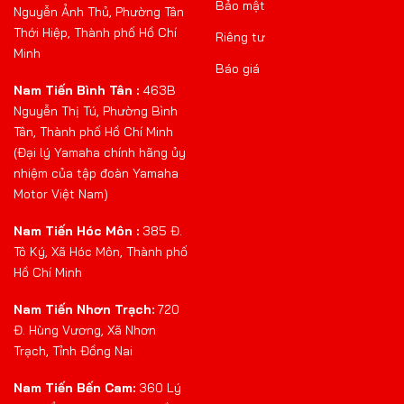
Bảo mật
Nguyễn Ảnh Thủ, Phường Tân
Thới Hiệp, Thành phố Hồ Chí
Riêng tư
Minh
Báo giá
Nam Tiến Bình Tân :
463B
Nguyễn Thị Tú, Phường Bình
Tân, Thành phố Hồ Chí Minh
(Đại lý Yamaha chính hãng ủy
nhiệm của tập đoàn Yamaha
Motor Việt Nam)
Nam Tiến Hóc Môn :
385 Đ.
Tô Ký, Xã Hóc Môn, Thành phố
Hồ Chí Minh
Nam Tiến Nhơn Trạch:
720
Đ. Hùng Vương, Xã Nhơn
Trạch, Tỉnh Đồng Nai
Nam Tiến Bến Cam:
360 Lý