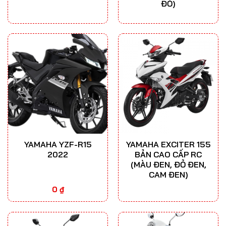
ĐỎ)
YAMAHA YZF-R15
YAMAHA EXCITER 155
2022
BẢN CAO CẤP RC
(MÀU ĐEN, ĐỎ ĐEN,
CAM ĐEN)
0
₫