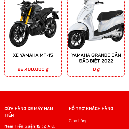
XE YAMAHA MT-15
YAMAHA GRANDE BẢN
ĐẶC BIỆT 2022
68.400.000
₫
0
₫
CỬA HÀNG XE MÁY NAM
HỖ TRỢ KHÁCH HÀNG
TIẾN
Giao hàng
Nam Tiến Quận 12 :
21A Đ.