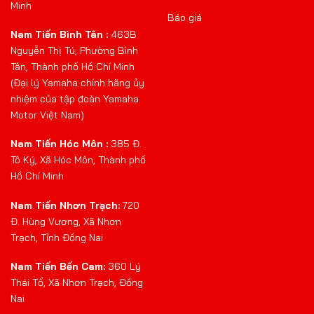
Minh
Báo giá
Nam Tiến Bình Tân :
463B
Nguyễn Thị Tú, Phường Bình
Tân, Thành phố Hồ Chí Minh
(Đại lý Yamaha chính hãng ủy
nhiệm của tập đoàn Yamaha
Motor Việt Nam)
Nam Tiến Hóc Môn :
385 Đ.
Tô Ký, Xã Hóc Môn, Thành phố
Hồ Chí Minh
Nam Tiến Nhơn Trạch:
720
Đ. Hùng Vương, Xã Nhơn
Trạch, Tỉnh Đồng Nai
Nam Tiến Bến Cam:
360 Lý
Thái Tổ, Xã Nhơn Trạch, Đồng
Nai