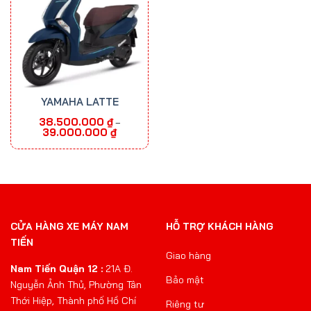
YAMAHA LATTE
38.500.000
₫
–
Khoảng
39.000.000
₫
giá:
từ
38.500.000 ₫
đến
39.000.000 ₫
CỬA HÀNG XE MÁY NAM
HỖ TRỢ KHÁCH HÀNG
TIẾN
Giao hàng
Nam Tiến Quận 12 :
21A Đ.
Bảo mật
Nguyễn Ảnh Thủ, Phường Tân
Thới Hiệp, Thành phố Hồ Chí
Riêng tư