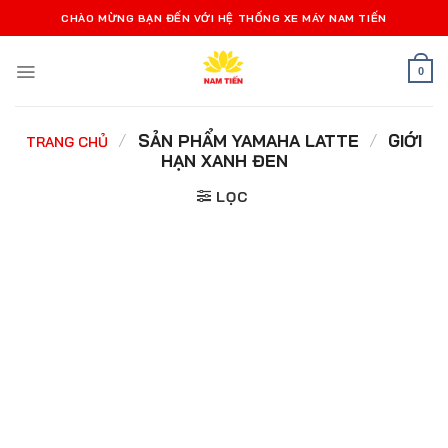
Bỏ
CHÀO MỪNG BẠN ĐẾN VỚI HỆ THỐNG XE MÁY NAM TIẾN
qua
nội
0
dung
/
SẢN PHẨM YAMAHA LATTE
/
GIỚI
TRANG CHỦ
HẠN XANH ĐEN
LỌC