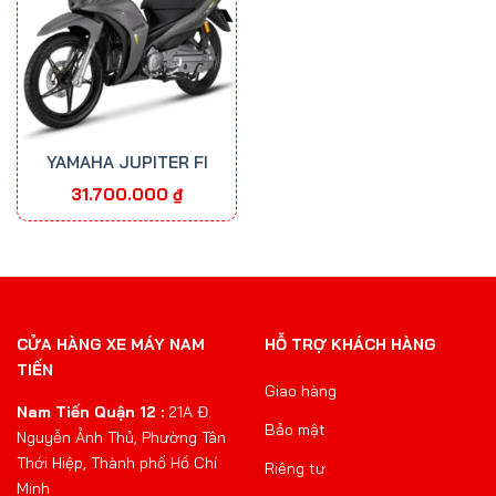
YAMAHA JUPITER FI
31.700.000
₫
CỬA HÀNG XE MÁY NAM
HỖ TRỢ KHÁCH HÀNG
TIẾN
Giao hàng
Nam Tiến Quận 12 :
21A Đ.
Bảo mật
Nguyễn Ảnh Thủ, Phường Tân
Thới Hiệp, Thành phố Hồ Chí
Riêng tư
Minh