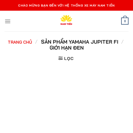
Bỏ
CHÀO MỪNG BẠN ĐẾN VỚI HỆ THỐNG XE MÁY NAM TIẾN
qua
nội
0
dung
/
SẢN PHẨM YAMAHA JUPITER FI
/
TRANG CHỦ
GIỚI HẠN ĐEN
LỌC