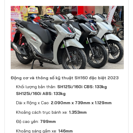
Động cơ và thông số kỹ thuật SH160 đặc biệt 2023
Khối lượng bản thân:
SH125i/160i CBS: 133kg
SH125i/160i ABS: 133kg
Dài x Rộng x Cao:
2.090mm x 739mm x 1.129mm
Khoảng cách trục bánh xe:
1.353mm
Độ cao yên:
799mm
Khoảng sáng gầm xe:
146mm