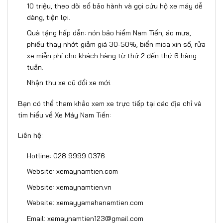
10 triệu, theo dõi sổ bảo hành và gọi cứu hộ xe máy dễ
dàng, tiện lợi.
Quà tặng hấp dẫn: nón bảo hiểm Nam Tiến, áo mưa,
phiếu thay nhớt giảm giá 30-50%, biển mica xin số, rửa
xe miễn phí cho khách hàng từ thứ 2 đến thứ 6 hàng
tuần.
Nhận thu xe cũ đổi xe mới.
Bạn có thể tham khảo xem xe trực tiếp tại các địa chỉ và
tìm hiểu về Xe Máy Nam Tiến:
Liên hệ:
Hotline: 028 9999 0376
Website: xemaynamtien.com
Website: xemaynamtien.vn
Website: xemayyamahanamtien.com
Email: xemaynamtien123@gmail.com