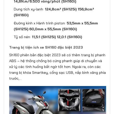
14,8N.m/6.500 vòng/phút (SH160i)
Dung tích xy-lanh:
124,8cm³ (SH125i) 156,9cm³
(SH160i)
Đường kính x Hành trình piston:
53,5mm x 55,5mm
(SH125i) 60,0mm x 55,5mm (SH160i)
Tỷ số nén:
11,5:1 (SH125i) 12,0:1 (SH160i)
Trang bị tiện ích xe SH160 đặc biệt 2023
Sh160 phiên bản đặc biệt 2023 sẽ có thêm trang bị phanh
ABS – hệ thống chống bó cứng phanh giúp di chuyển và
xử lý các tình huống bất ngờ tốt hơn. Ngoài ra, còn các
trang bị khóa Smartkey, cổng sạc USB, nắp bình xăng phía
trước,…