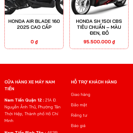
HONDA AIR BLADE 160
HONDA SH 150I CBS
2025 CAO CẤP
TIÊU CHUẨN – MÀU
ĐEN, ĐỎ
0
₫
95.500.000
₫
CỬA HÀNG XE MÁY NAM
HỖ TRỢ KHÁCH HÀNG
TIẾN
Giao hàng
Nam Tiến Quận 12 :
21A Đ.
Bảo mật
Nguyễn Ảnh Thủ, Phường Tân
Thới Hiệp, Thành phố Hồ Chí
Riêng tư
Minh
Báo giá
Nam Tiến Bình Tân :
463B