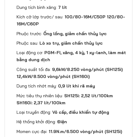
Dung tích bình xăng:
7 lít
Kích cỡ lớp trước/ sau:
100/80-16M/C50P 120/80-
16M/C60P
Phuộc trước:
Ống lồng, giảm chấn thủy lực
Phuộc sau:
Lò xo trụ, giảm chấn thủy lực
Loại động cơ:
PGM-FI, xăng, 4 kỳ, 1 xy-lanh, làm mát
bằng dung dịch
Công suất tối đa:
9,6kW/8.250 vòng/phút (SH125i)
12,4kW/8.500 vòng/phút (SH160i)
Dung tích nhớt máy:
0,9 lít khi rã máy
Mức tiêu thụ nhiên liệu:
SH125i: 2,52 lít/100km
SH160i: 2,37 lít/100km
Loại truyền động:
Vô cấp, điều khiển tự động
Hệ thống khởi động:
Điện
Momen cực đại:
11.9N.m/6.500 vòng/phút (SH125i)