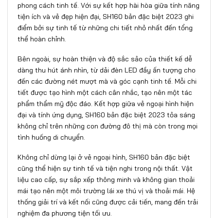
phong cách tinh tế. Với sự kết hợp hài hòa giữa tính năng
tiện ích và vẻ đẹp hiện đại, SH160 bản đặc biệt 2023 ghi
điểm bởi sự tinh tế từ những chi tiết nhỏ nhất đến tổng
thể hoàn chỉnh.
Bên ngoài, sự hoàn thiện và độ sắc sảo của thiết kế dễ
dàng thu hút ánh nhìn, từ dải đèn LED đầy ấn tượng cho
đến các đường nét mượt mà và góc cạnh tinh tế. Mỗi chi
tiết được tạo hình một cách cân nhắc, tạo nên một tác
phẩm thẩm mỹ độc đáo. Kết hợp giữa vẻ ngoại hình hiện
đại và tính ứng dụng, SH160 bản đặc biệt 2023 tỏa sáng
không chỉ trên những con đường đô thị mà còn trong mọi
tình huống di chuyển.
Không chỉ dừng lại ở vẻ ngoại hình, SH160 bản đặc biệt
cũng thể hiện sự tinh tế và tiện nghi trong nội thất. Vật
liệu cao cấp, sự sắp xếp thông minh và không gian thoải
mái tạo nên một môi trường lái xe thú vị và thoải mái. Hệ
thống giải trí và kết nối cũng được cải tiến, mang đến trải
nghiệm đa phương tiện tối ưu.