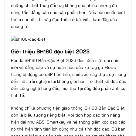
những chi tiết thay đổi tuy không quá nhiều nhưng đã
nâng tầm đẳng cấp cho sản phẩm hơn. Nếu bạn muốn biết
thêm chi tiết thì hãy đọc thêm ở bài viết dưới đây của
chúng tôi.
Giới thiệu SH160 đặc biệt 2023
Honda SH160 Bản Đặc Biệt 2023
đem đến một cái nhìn
mới về đẳng cấp và sự hoàn hảo của xe tay ga. Được
trang bị động cơ eSP tiên tiến, chiếc xe này thực sự mang
đến một trải nghiệm lái không giới hạn. Từ thiết kế độc đáo
đến công nghệ hàng đầu, mọi thứ tại đây đều phản ánh sự
tinh tế.
Không chỉ là phương tiện giao thông, SH160 Bản Đặc Biệt
còn là biểu tượng riêng biệt. Với tích hợp các tính năng
hiện đại như ABS, Smartkey và hệ thống giảm xóc cao cấp,
nó thể hiện tính tiện ích cũng như cá tính độc đáo. Dù bạn
đang tìm kiếm sự tiện nghi hàng ngày hay muốn khám phá