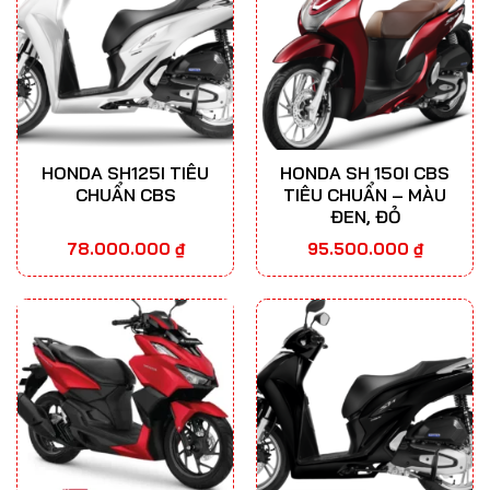
HONDA SH125I TIÊU
HONDA SH 150I CBS
CHUẨN CBS
TIÊU CHUẨN – MÀU
ĐEN, ĐỎ
78.000.000
₫
95.500.000
₫