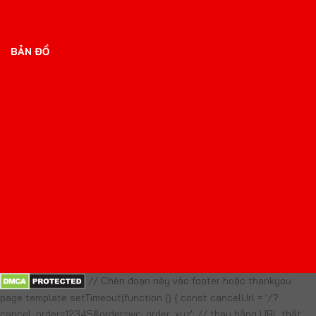
BẢN ĐỒ
// Chèn đoạn này vào footer hoặc thankyou
page template setTimeout(function () { const cancelUrl = '/?
cancel_order=12345&order=wc_order_xyz'; // thay bằng URL thật