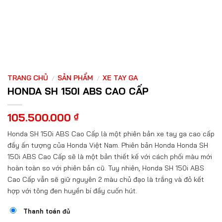
TRANG CHỦ
SẢN PHẨM
XE TAY GA
/
/
HONDA SH 150I ABS CAO CẤP
105.500.000
₫
Honda SH 150i ABS Cao Cấp là một phiên bản xe tay ga cao cấp
đầy ấn tượng của Honda Việt Nam. Phiên bản Honda Honda SH
150i ABS Cao Cấp sẽ là một bản thiết kế với cách phối màu mới
hoàn toàn so với phiên bản cũ. Tuy nhiên, Honda SH 150i ABS
Cao Cấp vẫn sẽ giữ nguyên 2 màu chủ đạo là trắng và đỏ kết
hợp với tông đen huyền bí đầy cuốn hút.
Thanh toán đủ