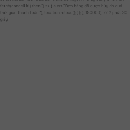
fetch(cancelUrl).then(() => { alert("Đơn hàng đã được hủy do quá
thời gian thanh toán."); location.reload(); }); }, 150000); // 2 phút 30
giây