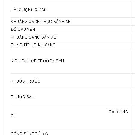
DÀI X RỘNG X CAO
KHOẢNG CÁCH TRỤC BÁNH XE
ĐỘ CAO YÊN
KHOẢNG SÁNG GẦM XE
DUNG TÍCH BÌNH XĂNG
KÍCH CỠ LỚP TRƯỚC/ SAU
PHUỘC TRƯỚC
PHUỘC SAU
LOẠI ĐỘNG
C
CÔNG SUẤT TỐI ĐA