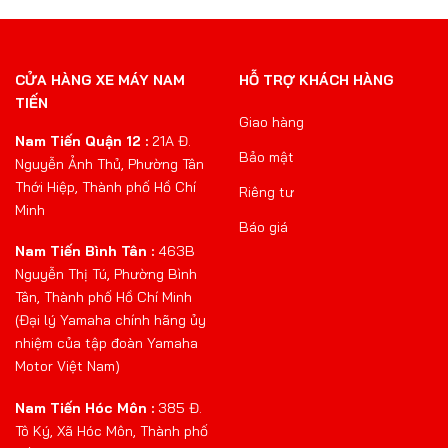
CỬA HÀNG XE MÁY NAM
HỖ TRỢ KHÁCH HÀNG
TIẾN
Giao hàng
Nam Tiến Quận 12 :
21A Đ.
Bảo mật
Nguyễn Ảnh Thủ, Phường Tân
Thới Hiệp, Thành phố Hồ Chí
Riêng tư
Minh
Báo giá
Nam Tiến Bình Tân :
463B
Nguyễn Thị Tú, Phường Bình
Tân, Thành phố Hồ Chí Minh
(Đại lý Yamaha chính hãng ủy
nhiệm của tập đoàn Yamaha
Motor Việt Nam)
Nam Tiến Hóc Môn :
385 Đ.
Tô Ký, Xã Hóc Môn, Thành phố