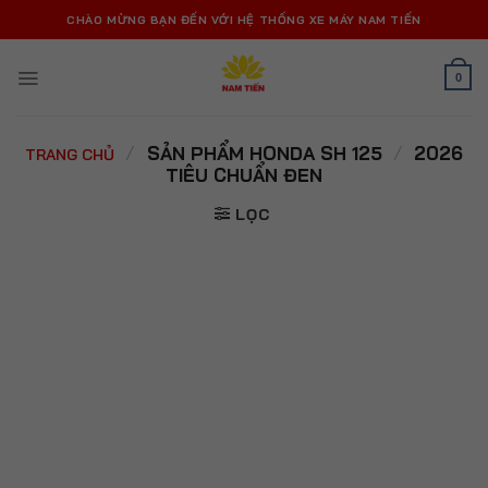
Bỏ
CHÀO MỪNG BẠN ĐẾN VỚI HỆ THỐNG XE MÁY NAM TIẾN
qua
nội
0
dung
/
SẢN PHẨM HONDA SH 125
/
2026
TRANG CHỦ
TIÊU CHUẨN ĐEN
LỌC