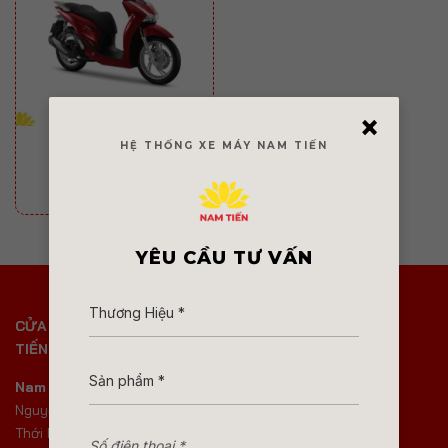
×
HONDA SH 125
HỆ THỐNG XE MÁY NAM TIẾN
82.000.000
₫
–
Khoảng
95.500.000
₫
giá:
từ
82.000.000 ₫
đến
95.500.000 ₫
YÊU CẦU TƯ VẤN
CỬA HÀNG XE MÁY NAM
HỖ TRỢ KHÁCH HÀNG
TIẾN
Giao hàng
Nam Tiến Quận 12 :
21A Đ.
Bảo mật
Nguyễn Ảnh Thủ, Phường Tân
Thới Hiệp, Thành phố Hồ Chí
Riêng tư