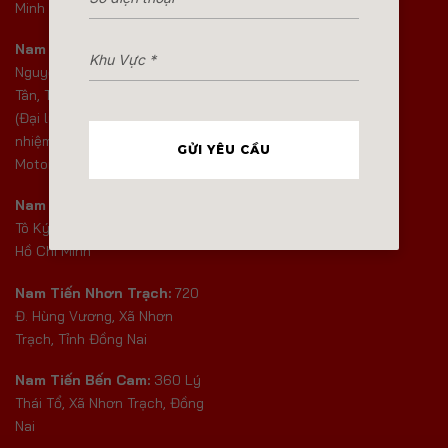
Minh
Báo giá
Nam Tiến Bình Tân :
463B
Nguyễn Thị Tú, Phường Bình
Tân, Thành phố Hồ Chí Minh
(Đại lý Yamaha chính hãng ủy
nhiệm của tập đoàn Yamaha
GỬI YÊU CẦU
Motor Việt Nam)
Nam Tiến Hóc Môn :
385 Đ.
Tô Ký, Xã Hóc Môn, Thành phố
Hồ Chí Minh
Nam Tiến Nhơn Trạch:
720
Đ. Hùng Vương, Xã Nhơn
Trạch, Tỉnh Đồng Nai
Nam Tiến Bến Cam:
360 Lý
Thái Tổ, Xã Nhơn Trạch, Đồng
Nai