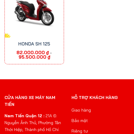
HONDA SH 125
82.000.000
₫
–
Khoảng
95.500.000
₫
giá:
từ
82.000.000 ₫
đến
95.500.000 ₫
CỬA HÀNG XE MÁY NAM
HỖ TRỢ KHÁCH HÀNG
TIẾN
Giao hàng
Nam Tiến Quận 12 :
21A Đ.
Bảo mật
Nguyễn Ảnh Thủ, Phường Tân
Thới Hiệp, Thành phố Hồ Chí
Riêng tư