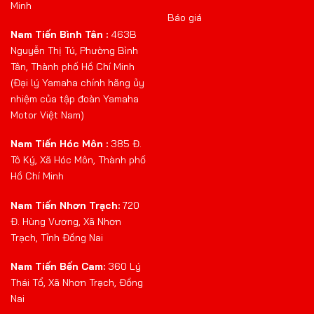
Minh
Báo giá
Nam Tiến Bình Tân :
463B
Nguyễn Thị Tú, Phường Bình
Tân, Thành phố Hồ Chí Minh
(Đại lý Yamaha chính hãng ủy
nhiệm của tập đoàn Yamaha
Motor Việt Nam)
Nam Tiến Hóc Môn :
385 Đ.
Tô Ký, Xã Hóc Môn, Thành phố
Hồ Chí Minh
Nam Tiến Nhơn Trạch:
720
Đ. Hùng Vương, Xã Nhơn
Trạch, Tỉnh Đồng Nai
Nam Tiến Bến Cam:
360 Lý
Thái Tổ, Xã Nhơn Trạch, Đồng
Nai