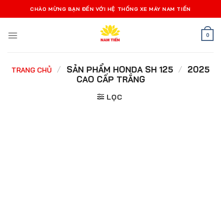
Bỏ
CHÀO MỪNG BẠN ĐẾN VỚI HỆ THỐNG XE MÁY NAM TIẾN
qua
nội
0
dung
/
SẢN PHẨM HONDA SH 125
/
2025
TRANG CHỦ
CAO CẤP TRẮNG
LỌC