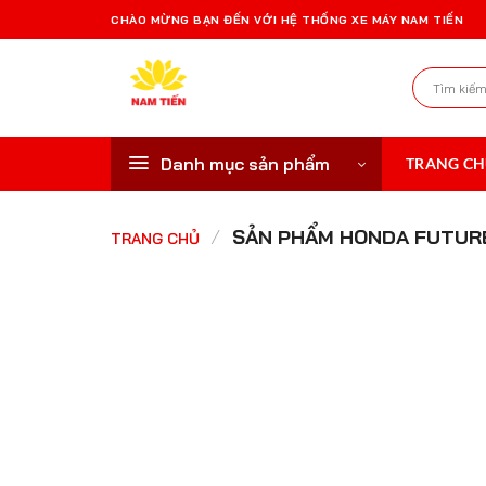
Bỏ
CHÀO MỪNG BẠN ĐẾN VỚI HỆ THỐNG XE MÁY NAM TIẾN
qua
nội
Tìm
dung
kiếm:
Danh mục sản phẩm
TRANG C
/
SẢN PHẨM HONDA FUTUR
TRANG CHỦ