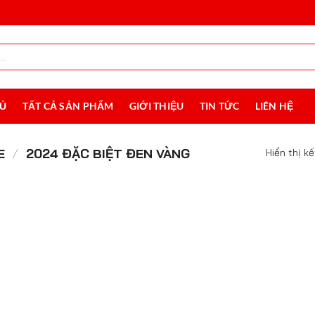
HỦ
TẤT CẢ SẢN PHẨM
GIỚI THIỆU
TIN TỨC
LIÊN HỆ
E
/
2024 ĐẶC BIỆT ĐEN VÀNG
Hiển thị k