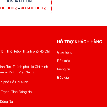
HONDA FUTURE
Khoảng
300.000
₫
38.500.000
₫
–
giá:
từ
37.300.000 ₫
đến
38.500.000 ₫
HỖ TRỢ KHÁCH HÀNG
Tân Thới Hiệp, Thành phố Hồ Chí
Giao hàng
Bảo mật
nh Tân, Thành phố Hồ Chí Minh
Riêng tư
amaha Motor Việt Nam)
Báo giá
nh phố Hồ Chí Minh
Trạch, Tỉnh Đồng Nai
 Đồng Nai