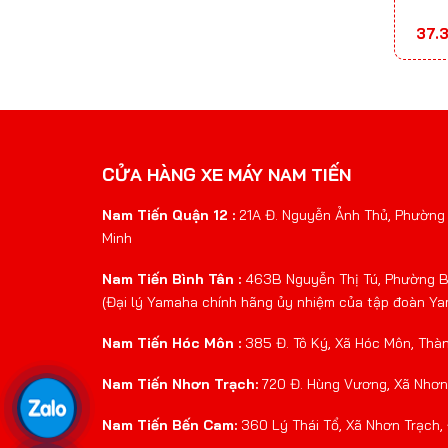
37.
CỬA HÀNG XE MÁY NAM TIẾN
Nam Tiến Quận 12 :
21A Đ. Nguyễn Ảnh Thủ, Phường 
Minh
Nam Tiến Bình Tân :
463B Nguyễn Thị Tú, Phường Bì
(Đại lý Yamaha chính hãng ủy nhiệm của tập đoàn Y
Nam Tiến Hóc Môn :
385 Đ. Tô Ký, Xã Hóc Môn, Thà
Nam Tiến Nhơn Trạch:
720 Đ. Hùng Vương, Xã Nhơn 
Nam Tiến Bến Cam:
360 Lý Thái Tổ, Xã Nhơn Trạch,