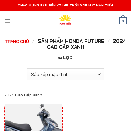
Bỏ
CHÀO MỪNG BẠN ĐẾN VỚI HỆ THỐNG XE MÁY NAM TIẾN
qua
nội
0
dung
/
SẢN PHẨM HONDA FUTURE
/
2024
TRANG CHỦ
CAO CẤP XANH
LỌC
2024 Cao Cấp Xanh