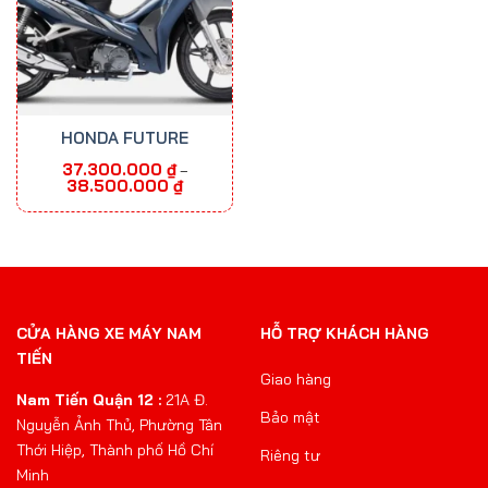
HONDA FUTURE
37.300.000
₫
–
Khoảng
38.500.000
₫
giá:
từ
37.300.000 ₫
đến
38.500.000 ₫
CỬA HÀNG XE MÁY NAM
HỖ TRỢ KHÁCH HÀNG
TIẾN
Giao hàng
Nam Tiến Quận 12 :
21A Đ.
Bảo mật
Nguyễn Ảnh Thủ, Phường Tân
Thới Hiệp, Thành phố Hồ Chí
Riêng tư
Minh