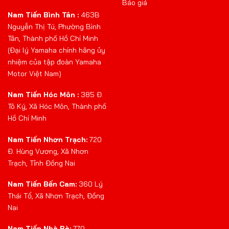
Báo giá
Nam Tiến Bình Tân :
463B
Nguyễn Thị Tú, Phường Bình
Tân, Thành phố Hồ Chí Minh
(Đại lý Yamaha chính hãng ủy
nhiệm của tập đoàn Yamaha
Motor Việt Nam)
Nam Tiến Hóc Môn :
385 Đ.
Tô Ký, Xã Hóc Môn, Thành phố
Hồ Chí Minh
Nam Tiến Nhơn Trạch:
720
Đ. Hùng Vương, Xã Nhơn
Trạch, Tỉnh Đồng Nai
Nam Tiến Bến Cam:
360 Lý
Thái Tổ, Xã Nhơn Trạch, Đồng
Nai
Nam Tiến Nhà Bè:
770