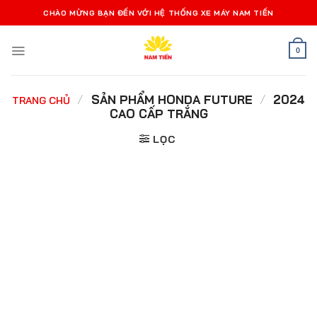
Bỏ
CHÀO MỪNG BẠN ĐẾN VỚI HỆ THỐNG XE MÁY NAM TIẾN
qua
nội
0
dung
/
SẢN PHẨM HONDA FUTURE
/
2024
TRANG CHỦ
CAO CẤP TRẮNG
LỌC