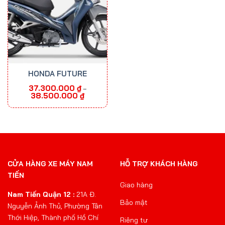
HONDA FUTURE
37.300.000
₫
–
Khoảng
38.500.000
₫
giá:
từ
37.300.000 ₫
đến
38.500.000 ₫
CỬA HÀNG XE MÁY NAM
HỖ TRỢ KHÁCH HÀNG
TIẾN
Giao hàng
Nam Tiến Quận 12 :
21A Đ.
Bảo mật
Nguyễn Ảnh Thủ, Phường Tân
Thới Hiệp, Thành phố Hồ Chí
Riêng tư