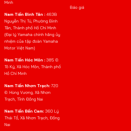
Minh
Báo giá
Nam Tiến Bình Tân :
463B
Nguyễn Thị Tú, Phường Bình
Tân, Thành phố Hồ Chí Minh
(Đại lý Yamaha chính hãng ủy
nhiệm của tập đoàn Yamaha
Motor Việt Nam)
Nam Tiến Hóc Môn :
385 Đ.
Tô Ký, Xã Hóc Môn, Thành phố
Hồ Chí Minh
Nam Tiến Nhơn Trạch:
720
Đ. Hùng Vương, Xã Nhơn
Trạch, Tỉnh Đồng Nai
Nam Tiến Bến Cam:
360 Lý
Thái Tổ, Xã Nhơn Trạch, Đồng
Nai