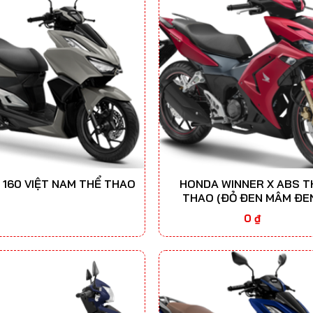
 160 VIỆT NAM THỂ THAO
HONDA WINNER X ABS T
THAO (ĐỎ ĐEN MÂM ĐE
0
₫