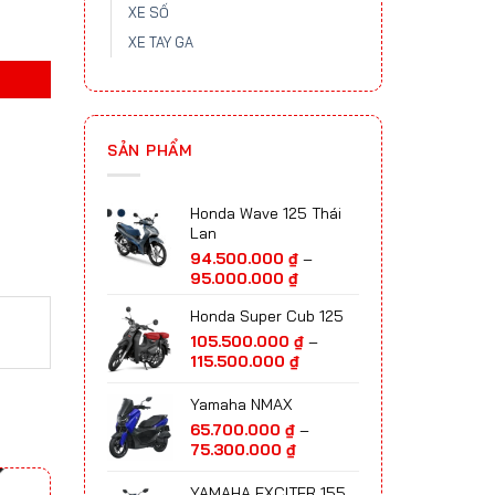
XE SỐ
XE TAY GA
SẢN PHẨM
Honda Wave 125 Thái
Lan
94.500.000
₫
–
Khoảng
95.000.000
₫
giá:
Honda Super Cub 125
từ
94.500.000 ₫
105.500.000
₫
–
đến
Khoảng
115.500.000
₫
95.000.000 ₫
giá:
từ
Yamaha NMAX
105.500.000 ₫
65.700.000
₫
–
đến
Khoảng
75.300.000
₫
115.500.000 ₫
giá:
từ
YAMAHA EXCITER 155