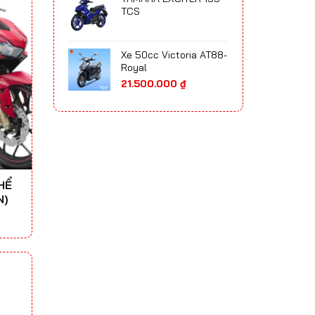
65.700.000 ₫
TCS
đến
75.300.000 ₫
Xe 50cc Victoria AT88-
Royal
21.500.000
₫
HỂ
N)