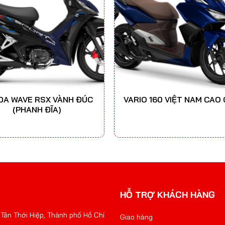
DA WAVE RSX VÀNH ĐÚC
VARIO 160 VIỆT NAM CAO
(PHANH ĐĨA)
HỖ TRỢ KHÁCH HÀNG
Tân Thới Hiệp, Thành phố Hồ Chí
Giao hàng