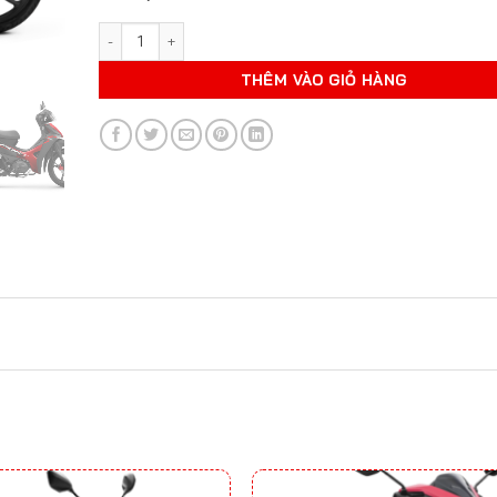
HONDA BLADE THỂ THAO (VÀNH ĐÚC) số lượng
THÊM VÀO GIỎ HÀNG