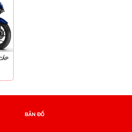
 CẤP
BẢN ĐỒ