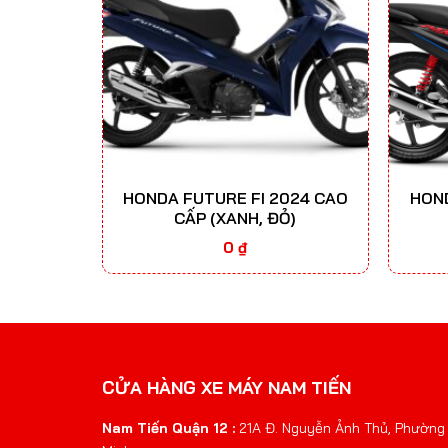
HONDA FUTURE FI 2024 CAO
HON
CẤP (XANH, ĐỎ)
0
₫
CỬA HÀNG XE MÁY NAM TIẾN
Nam Tiến Quận 12 :
21A Đ. Nguyễn Ảnh Thủ, Phường 