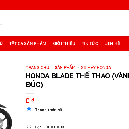
HỦ
TẤT CẢ SẢN PHẨM
GIỚI THIỆU
TIN TỨC
LIÊN HỆ
TRANG CHỦ
SẢN PHẨM
XE MÁY HONDA
/
/
HONDA BLADE THỂ THAO (VÀN
ĐÚC)
0
₫
Thanh toán đủ
Cọc 1.000.000đ