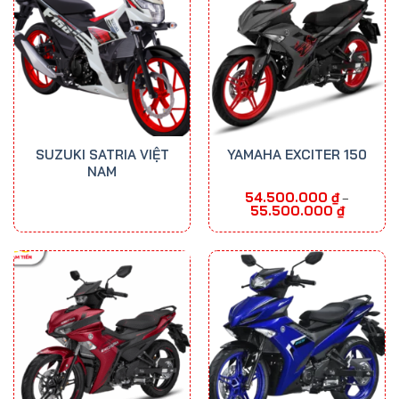
SUZUKI SATRIA VIỆT
YAMAHA EXCITER 150
NAM
54.500.000
₫
–
Khoảng
55.500.000
₫
giá:
từ
54.500.00
đến
55.500.00