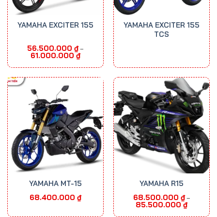
YAMAHA EXCITER 155
YAMAHA EXCITER 155
TCS
56.500.000
₫
–
Khoảng
61.000.000
₫
giá:
từ
56.500.000 ₫
đến
61.000.000 ₫
YAMAHA MT-15
YAMAHA R15
68.400.000
₫
68.500.000
₫
–
Khoảng
85.500.000
₫
giá:
từ