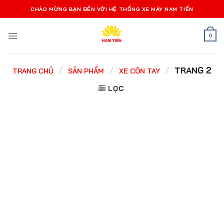
Bỏ
CHÀO MỪNG BẠN ĐẾN VỚI HỆ THỐNG XE MÁY NAM TIẾN
qua
nội
0
dung
/
/
/
TRANG 2
TRANG CHỦ
SẢN PHẨM
XE CÔN TAY
LỌC