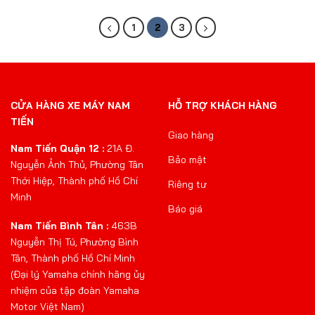
68.500.00
đến
85.500.00
1
2
3
CỬA HÀNG XE MÁY NAM
HỖ TRỢ KHÁCH HÀNG
TIẾN
Giao hàng
Nam Tiến Quận 12 :
21A Đ.
Bảo mật
Nguyễn Ảnh Thủ, Phường Tân
Thới Hiệp, Thành phố Hồ Chí
Riêng tư
Minh
Báo giá
Nam Tiến Bình Tân :
463B
Nguyễn Thị Tú, Phường Bình
Tân, Thành phố Hồ Chí Minh
(Đại lý Yamaha chính hãng ủy
nhiệm của tập đoàn Yamaha
Motor Việt Nam)