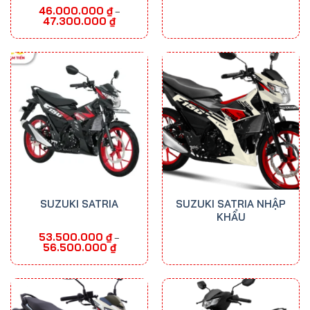
46.000.000
₫
–
Khoảng
47.300.000
₫
giá:
từ
46.000.000 ₫
đến
47.300.000 ₫
SUZUKI SATRIA
SUZUKI SATRIA NHẬP
KHẨU
53.500.000
₫
–
Khoảng
56.500.000
₫
giá:
từ
53.500.000 ₫
đến
56.500.000 ₫