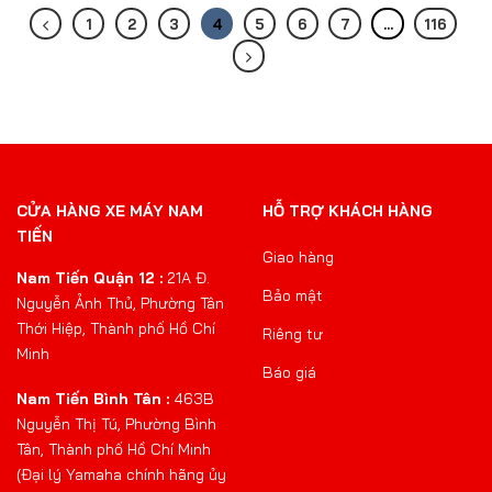
1
2
3
4
5
6
7
…
116
CỬA HÀNG XE MÁY NAM
HỖ TRỢ KHÁCH HÀNG
TIẾN
Giao hàng
Nam Tiến Quận 12 :
21A Đ.
Bảo mật
Nguyễn Ảnh Thủ, Phường Tân
Thới Hiệp, Thành phố Hồ Chí
Riêng tư
Minh
Báo giá
Nam Tiến Bình Tân :
463B
Nguyễn Thị Tú, Phường Bình
Tân, Thành phố Hồ Chí Minh
(Đại lý Yamaha chính hãng ủy