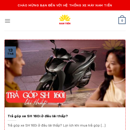
Bỏ
CHÀO MỪNG BẠN ĐẾN VỚI HỆ THỐNG XE MÁY NAM TIẾN
qua
nội
0
dung
13
Th6
Trả góp xe SH 160i ở đâu lãi thấp?
Trả góp xe SH 160i ở đâu lãi thấp? Lợi ích khi mua trả góp [...]